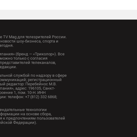
 TV Mag для телезрителей России.
новости шоу-бизнеса, спорта и
егодня.
пания» (бренд — «Триколор»). Все
можно только с согласия
представителей телеканалов,
редакции.
альной службой по надзору в сфере
коммуникаций; регистрационный
ный редактор: Перебейнос М.В.
ания», адрес: 196105, Санкт-
троение 1, пом. 10-Н. ИНН
и: телефон: +7 (812) 332 6868;
ендательные технологии
формации на основе сбора,
я к предпочтениям пользователей
сийской Федерации).