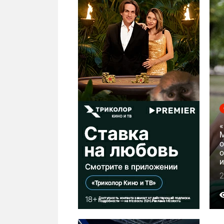
М
о
о
и
2