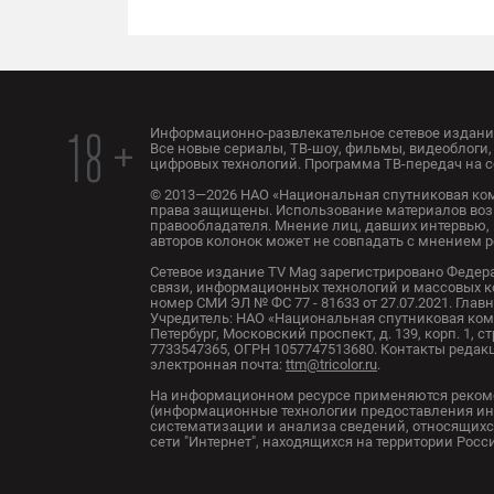
Информационно-развлекательное сетевое издание
18 +
Все новые сериалы, ТВ-шоу, фильмы, видеоблоги, 
цифровых технологий. Программа ТВ-передач на с
© 2013—2026 НАО «Национальная спутниковая ком
права защищены. Использование материалов воз
правообладателя. Мнение лиц, давших интервью, 
авторов колонок может не совпадать с мнением 
Сетевое издание TV Mag зарегистрировано Федер
связи, информационных технологий и массовых 
номер СМИ ЭЛ № ФС 77 - 81633 от 27.07.2021. Глав
Учредитель: НАО «Национальная спутниковая комп
Петербург, Московский проспект, д. 139, корп. 1, с
7733547365, ОГРН 1057747513680. Контакты редакци
электронная почта:
ttm@tricolor.ru
.
На информационном ресурсе применяются реком
(информационные технологии предоставления ин
систематизации и анализа сведений, относящихс
сети "Интернет", находящихся на территории Рос