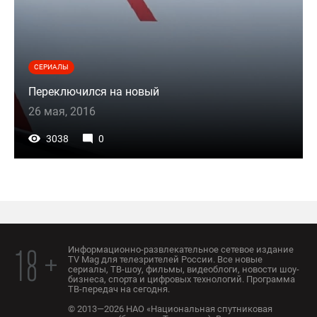
СЕРИАЛЫ
Переключился на новый
26 мая, 2016
3038
0
Информационно-развлекательное сетевое издание
18 +
TV Mag для телезрителей России. Все новые
сериалы, ТВ-шоу, фильмы, видеоблоги, новости шоу-
бизнеса, спорта и цифровых технологий. Программа
ТВ-передач на сегодня.
© 2013—2026 НАО «Национальная спутниковая