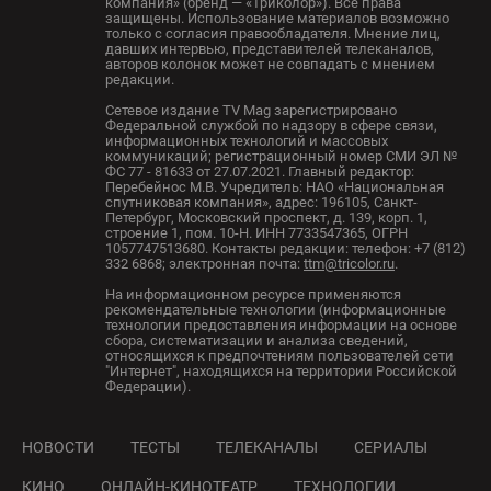
компания» (бренд — «Триколор»). Все права
защищены. Использование материалов возможно
только с согласия правообладателя. Мнение лиц,
давших интервью, представителей телеканалов,
авторов колонок может не совпадать с мнением
редакции.
Сетевое издание TV Mag зарегистрировано
Федеральной службой по надзору в сфере связи,
информационных технологий и массовых
коммуникаций; регистрационный номер СМИ ЭЛ №
ФС 77 - 81633 от 27.07.2021. Главный редактор:
Перебейнос М.В. Учредитель: НАО «Национальная
спутниковая компания», адрес: 196105, Санкт-
Петербург, Московский проспект, д. 139, корп. 1,
строение 1, пом. 10-Н. ИНН 7733547365, ОГРН
1057747513680. Контакты редакции: телефон: +7 (812)
332 6868; электронная почта:
ttm@tricolor.ru
.
На информационном ресурсе применяются
рекомендательные технологии (информационные
технологии предоставления информации на основе
сбора, систематизации и анализа сведений,
относящихся к предпочтениям пользователей сети
"Интернет", находящихся на территории Российской
Федерации).
НОВОСТИ
ТЕСТЫ
ТЕЛЕКАНАЛЫ
СЕРИАЛЫ
КИНО
ОНЛАЙН-КИНОТЕАТР
ТЕХНОЛОГИИ