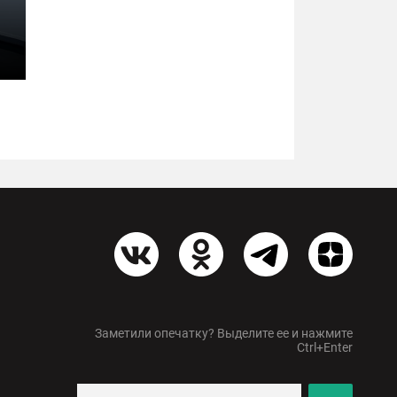
Заметили опечатку? Выделите ее и нажмите
Ctrl+Enter