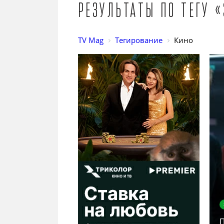
Результаты по тегу 
TV Mag
Тегирование
Кино
П