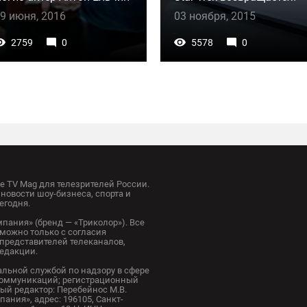
9 июня, 2016
03 ноября, 2015
2759
0
5578
0
 TV Mag для телезрителей России.
новости шоу-бизнеса, спорта и
егодня.
пания» (бренд — «Триколор»). Все
можно только с согласия
представителей телеканалов,
редакции.
альной службой по надзору в сфере
коммуникаций; регистрационный
ный редактор: Перебейнос М.В.
ания», адрес: 196105, Санкт-