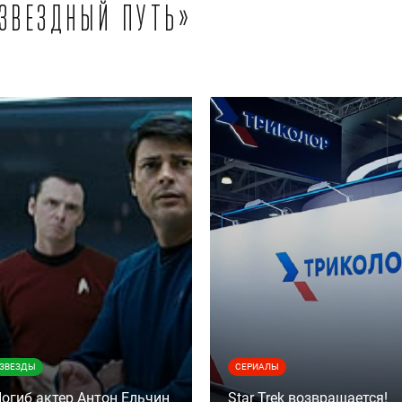
«Звездный путь»
ЗВЕЗДЫ
СЕРИАЛЫ
огиб актер Антон Ельчин
Star Trek возвращается!