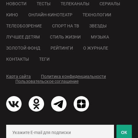
НОВОСТИ
ТЕСТЫ
ТЕЛЕКАНАЛЫ
СЕРИАЛЫ
КИНО
ОНЛАЙН-КИНОТЕАТР
ТЕХНОЛОГИИ
ТЕЛЕОБОЗРЕНИЕ
СПОРТ НА ТВ
ЗВЕЗДЫ
ЛУЧШЕЕ ДЕТЯМ
СТИЛЬ ЖИЗНИ
МУЗЫКА
ЗОЛОТОЙ ФОНД
РЕЙТИНГИ
О ЖУРНАЛЕ
КОНТАКТЫ
ТЕГИ
Карта сайта
Политика конфиденциальности
Пользовательское соглашение
ОК