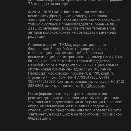
ТВ-передач на сегодня.
© 2013—2026 НАО «Национальная спутниковая
компания» (бренд — «Триколор»). Все права
защищены. Использование материалов возможно
только с согласия правообладателя. Мнение лиц,
давших интервью, представителей телеканалов,
авторов колонок может не совпадать с мнением
редакции.
Сетевое издание TV Mag зарегистрировано
Федеральной службой по надзору в сфере связи,
информационных технологий и массовых
коммуникаций; регистрационный номер СМИ ЭЛ №
ФС 77 - 81633 от 27.07.2021. Главный редактор:
Перебейнос М.В. Учредитель: НАО «Национальная
спутниковая компания», адрес: 196105, Санкт-
Петербург, Московский проспект, д. 139, корп. 1,
строение 1, пом. 10-Н. ИНН 7733547365, ОГРН
1057747513680. Контакты редакции: телефон: +7 (812)
332 6868; электронная почта:
ttm@tricolor.ru
.
На информационном ресурсе применяются
рекомендательные технологии (информационные
технологии предоставления информации на основе
сбора, систематизации и анализа сведений,
относящихся к предпочтениям пользователей сети
"Интернет", находящихся на территории Российской
Федерации).