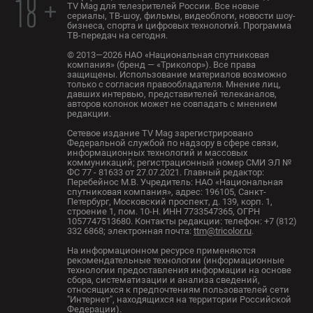
18 +
TV Mag для телезрителей России. Все новые
сериалы, ТВ-шоу, фильмы, видеоблоги, новости шоу-
бизнеса, спорта и цифровых технологий. Программа
ТВ-передач на сегодня.
© 2013—2026 НАО «Национальная спутниковая
компания» (бренд — «Триколор»). Все права
защищены. Использование материалов возможно
только с согласия правообладателя. Мнение лиц,
давших интервью, представителей телеканалов,
авторов колонок может не совпадать с мнением
редакции.
Сетевое издание TV Mag зарегистрировано
Федеральной службой по надзору в сфере связи,
информационных технологий и массовых
коммуникаций; регистрационный номер СМИ ЭЛ №
ФС 77 - 81633 от 27.07.2021. Главный редактор:
Перебейнос М.В. Учредитель: НАО «Национальная
спутниковая компания», адрес: 196105, Санкт-
Петербург, Московский проспект, д. 139, корп. 1,
строение 1, пом. 10-Н. ИНН 7733547365, ОГРН
1057747513680. Контакты редакции: телефон: +7 (812)
332 6868; электронная почта:
ttm@tricolor.ru
.
На информационном ресурсе применяются
рекомендательные технологии (информационные
технологии предоставления информации на основе
сбора, систематизации и анализа сведений,
относящихся к предпочтениям пользователей сети
"Интернет", находящихся на территории Российской
Федерации).