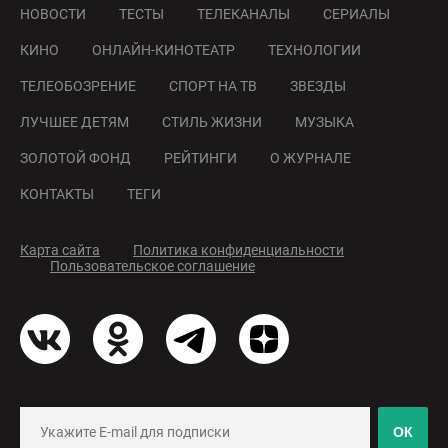
НОВОСТИ
ТЕСТЫ
ТЕЛЕКАНАЛЫ
СЕРИАЛЫ
КИНО
ОНЛАЙН-КИНОТЕАТР
ТЕХНОЛОГИИ
ТЕЛЕОБОЗРЕНИЕ
СПОРТ НА ТВ
ЗВЕЗДЫ
ЛУЧШЕЕ ДЕТЯМ
СТИЛЬ ЖИЗНИ
МУЗЫКА
ЗОЛОТОЙ ФОНД
РЕЙТИНГИ
О ЖУРНАЛЕ
КОНТАКТЫ
ТЕГИ
Карта сайта
Политика конфиденциальности
Пользовательское соглашение
ОК