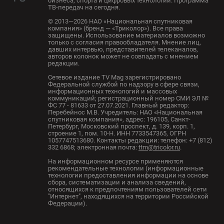
бизнеса, спорта и цифровых технологий. Программа
ТВ-передач на сегодня.
© 2013—2026 НАО «Национальная спутниковая
компания» (бренд — «Триколор»). Все права
защищены. Использование материалов возможно
только с согласия правообладателя. Мнение лиц,
давших интервью, представителей телеканалов,
авторов колонок может не совпадать с мнением
редакции.
Сетевое издание TV Mag зарегистрировано
Федеральной службой по надзору в сфере связи,
информационных технологий и массовых
коммуникаций; регистрационный номер СМИ ЭЛ №
ФС 77 - 81633 от 27.07.2021. Главный редактор:
Перебейнос М.В. Учредитель: НАО «Национальная
спутниковая компания», адрес: 196105, Санкт-
Петербург, Московский проспект, д. 139, корп. 1,
строение 1, пом. 10-Н. ИНН 7733547365, ОГРН
1057747513680. Контакты редакции: телефон: +7 (812)
332 6868; электронная почта:
ttm@tricolor.ru
.
На информационном ресурсе применяются
рекомендательные технологии (информационные
технологии предоставления информации на основе
сбора, систематизации и анализа сведений,
относящихся к предпочтениям пользователей сети
"Интернет", находящихся на территории Российской
Федерации).