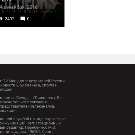
4 сентября, 2016
2492
0
 TV Mag для телезрителей России.
новости шоу-бизнеса, спорта и
егодня.
пания» (бренд — «Триколор»). Все
можно только с согласия
представителей телеканалов,
редакции.
альной службой по надзору в сфере
коммуникаций; регистрационный
ный редактор: Перебейнос М.В.
ания», адрес: 196105, Санкт-