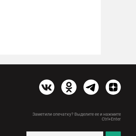
Заметили опечатку? Выделите ее и нажмите
Ctrl+Enter