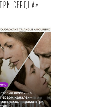
«Три сердца»
КИНО
стория любви: на
Первом канале» –
ранцузская драма «Три
ердца»