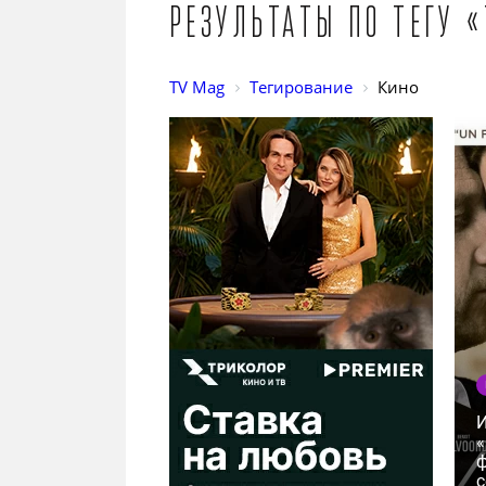
Результаты по тегу 
TV Mag
Тегирование
Кино
И
«
ф
с