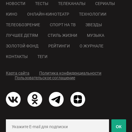
НОВОСТИ
ТЕСТЫ
ТЕЛЕКАНАЛЫ
СЕРИАЛЫ
КИНО
ОНЛАЙН-КИНОТЕАТР
ТЕХНОЛОГИИ
ТЕЛЕОБОЗРЕНИЕ
СПОРТ НА ТВ
ЗВЕЗДЫ
ЛУЧШЕЕ ДЕТЯМ
СТИЛЬ ЖИЗНИ
МУЗЫКА
ЗОЛОТОЙ ФОНД
РЕЙТИНГИ
О ЖУРНАЛЕ
КОНТАКТЫ
ТЕГИ
Карта сайта
Политика конфиденциальности
Пользовательское соглашение
ОК