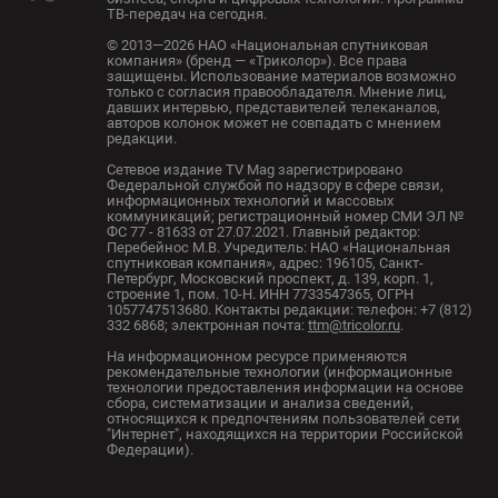
ТВ-передач на сегодня.
© 2013—2026 НАО «Национальная спутниковая
компания» (бренд — «Триколор»). Все права
защищены. Использование материалов возможно
только с согласия правообладателя. Мнение лиц,
давших интервью, представителей телеканалов,
авторов колонок может не совпадать с мнением
редакции.
Сетевое издание TV Mag зарегистрировано
Федеральной службой по надзору в сфере связи,
информационных технологий и массовых
коммуникаций; регистрационный номер СМИ ЭЛ №
ФС 77 - 81633 от 27.07.2021. Главный редактор:
Перебейнос М.В. Учредитель: НАО «Национальная
спутниковая компания», адрес: 196105, Санкт-
Петербург, Московский проспект, д. 139, корп. 1,
строение 1, пом. 10-Н. ИНН 7733547365, ОГРН
1057747513680. Контакты редакции: телефон: +7 (812)
332 6868; электронная почта:
ttm@tricolor.ru
.
На информационном ресурсе применяются
рекомендательные технологии (информационные
технологии предоставления информации на основе
сбора, систематизации и анализа сведений,
относящихся к предпочтениям пользователей сети
"Интернет", находящихся на территории Российской
Федерации).