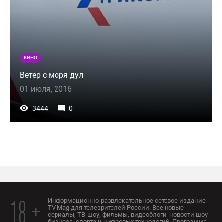
КИНО
Ветер с моря дул
01 июля, 2016
3444
0
Информационно-развлекательное сетевое издание
18 +
TV Mag для телезрителей России. Все новые
сериалы, ТВ-шоу, фильмы, видеоблоги, новости шоу-
бизнеса, спорта и цифровых технологий. Программа