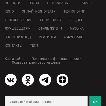
НОВОСТИ
ТЕСТЫ
ТЕЛЕКАНАЛЫ
СЕРИАЛЫ
КИНО
ОНЛАЙН-КИНОТЕАТР
ТЕХНОЛОГИИ
ТЕЛЕОБОЗРЕНИЕ
СПОРТ НА ТВ
ЗВЕЗДЫ
ЛУЧШЕЕ ДЕТЯМ
СТИЛЬ ЖИЗНИ
МУЗЫКА
ЗОЛОТОЙ ФОНД
РЕЙТИНГИ
О ЖУРНАЛЕ
КОНТАКТЫ
ТЕГИ
Карта сайта
Политика конфиденциальности
Пользовательское соглашение
ОК