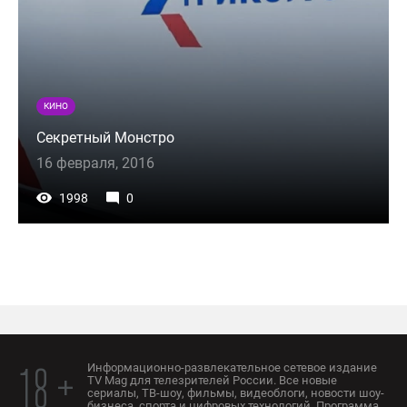
КИНО
Секретный Монстро
16 февраля, 2016
1998
0
Информационно-развлекательное сетевое издание
18 +
TV Mag для телезрителей России. Все новые
сериалы, ТВ-шоу, фильмы, видеоблоги, новости шоу-
бизнеса, спорта и цифровых технологий. Программа