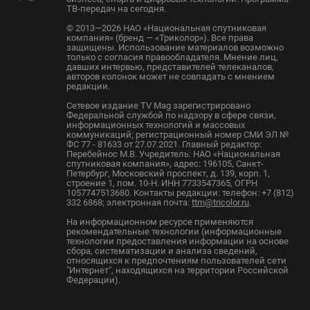
ТВ-передач на сегодня.
© 2013—2026 НАО «Национальная спутниковая
компания» (бренд — «Триколор»). Все права
защищены. Использование материалов возможно
только с согласия правообладателя. Мнение лиц,
давших интервью, представителей телеканалов,
авторов колонок может не совпадать с мнением
редакции.
Сетевое издание TV Mag зарегистрировано
Федеральной службой по надзору в сфере связи,
информационных технологий и массовых
коммуникаций; регистрационный номер СМИ ЭЛ №
ФС 77 - 81633 от 27.07.2021. Главный редактор:
Перебейнос М.В. Учредитель: НАО «Национальная
спутниковая компания», адрес: 196105, Санкт-
Петербург, Московский проспект, д. 139, корп. 1,
строение 1, пом. 10-Н. ИНН 7733547365, ОГРН
1057747513680. Контакты редакции: телефон: +7 (812)
332 6868; электронная почта:
ttm@tricolor.ru
.
На информационном ресурсе применяются
рекомендательные технологии (информационные
технологии предоставления информации на основе
сбора, систематизации и анализа сведений,
относящихся к предпочтениям пользователей сети
"Интернет", находящихся на территории Российской
Федерации).