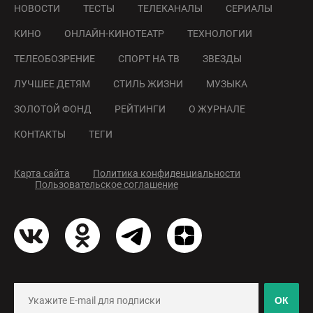
НОВОСТИ
ТЕСТЫ
ТЕЛЕКАНАЛЫ
СЕРИАЛЫ
КИНО
ОНЛАЙН-КИНОТЕАТР
ТЕХНОЛОГИИ
ТЕЛЕОБОЗРЕНИЕ
СПОРТ НА ТВ
ЗВЕЗДЫ
ЛУЧШЕЕ ДЕТЯМ
СТИЛЬ ЖИЗНИ
МУЗЫКА
ЗОЛОТОЙ ФОНД
РЕЙТИНГИ
О ЖУРНАЛЕ
КОНТАКТЫ
ТЕГИ
Карта сайта
Политика конфиденциальности
Пользовательское соглашение
ОК