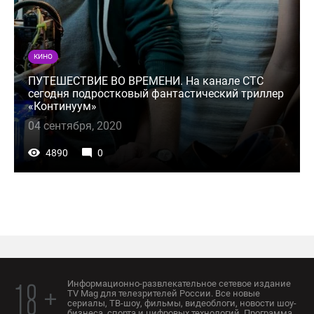
КИНО
ПУТЕШЕСТВИЕ ВО ВРЕМЕНИ. На канале СТС
сегодня подростковый фантастический триллер
«Континуум»
04 сентября, 2020
4890
0
Информационно-развлекательное сетевое издание
18 +
TV Mag для телезрителей России. Все новые
сериалы, ТВ-шоу, фильмы, видеоблоги, новости шоу-
бизнеса, спорта и цифровых технологий. Программа