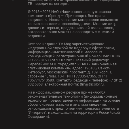
ТВ-передач на сегодня.
© 2013—2026 НАО «Национальная спутниковая
компания» (бренд — «Триколор»). Все права
защищены. Использование материалов возможно
только с согласия правообладателя. Мнение лиц,
давших интервью, представителей телеканалов,
авторов колонок может не совпадать с мнением
редакции.
Сетевое издание TV Mag зарегистрировано
Федеральной службой по надзору в сфере связи,
информационных технологий и массовых
коммуникаций; регистрационный номер СМИ ЭЛ №
ФС 77 - 81633 от 27.07.2021. Главный редактор:
Перебейнос М.В. Учредитель: НАО «Национальная
спутниковая компания», адрес: 196105, Санкт-
Петербург, Московский проспект, д. 139, корп. 1,
строение 1, пом. 10-Н. ИНН 7733547365, ОГРН
1057747513680. Контакты редакции: телефон: +7 (812)
332 6868; электронная почта:
ttm@tricolor.ru
.
На информационном ресурсе применяются
рекомендательные технологии (информационные
технологии предоставления информации на основе
сбора, систематизации и анализа сведений,
относящихся к предпочтениям пользователей сети
"Интернет", находящихся на территории Российской
Федерации).