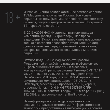
Информационно-развлекательное сетевое издание
18 +
TV Mag для телезрителей России. Все новые
сериалы, ТВ-шоу, фильмы, видеоблоги, новости шоу-
бизнеса, спорта и цифровых технологий. Программа
ТВ-передач на сегодня.
© 2013—2026 НАО «Национальная спутниковая
компания» (бренд — «Триколор»). Все права
защищены. Использование материалов возможно
только с согласия правообладателя. Мнение лиц,
давших интервью, представителей телеканалов,
авторов колонок может не совпадать с мнением
редакции.
Сетевое издание TV Mag зарегистрировано
Федеральной службой по надзору в сфере связи,
информационных технологий и массовых
коммуникаций; регистрационный номер СМИ ЭЛ №
ФС 77 - 81633 от 27.07.2021. Главный редактор:
Перебейнос М.В. Учредитель: НАО «Национальная
спутниковая компания», адрес: 196105, Санкт-
Петербург, Московский проспект, д. 139, корп. 1,
строение 1, пом. 10-Н. ИНН 7733547365, ОГРН
1057747513680. Контакты редакции: телефон: +7 (812)
332 6868; электронная почта:
ttm@tricolor.ru
.
На информационном ресурсе применяются
рекомендательные технологии (информационные
технологии предоставления информации на основе