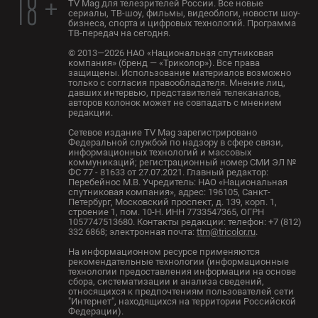
18 +
TV Mag для телезрителей России. Все новые
сериалы, ТВ-шоу, фильмы, видеоблоги, новости шоу-
бизнеса, спорта и цифровых технологий. Программа
ТВ-передач на сегодня.
© 2013—2026 НАО «Национальная спутниковая
компания» (бренд — «Триколор»). Все права
защищены. Использование материалов возможно
только с согласия правообладателя. Мнение лиц,
давших интервью, представителей телеканалов,
авторов колонок может не совпадать с мнением
редакции.
Сетевое издание TV Mag зарегистрировано
Федеральной службой по надзору в сфере связи,
информационных технологий и массовых
коммуникаций; регистрационный номер СМИ ЭЛ №
ФС 77 - 81633 от 27.07.2021. Главный редактор:
Перебейнос М.В. Учредитель: НАО «Национальная
спутниковая компания», адрес: 196105, Санкт-
Петербург, Московский проспект, д. 139, корп. 1,
строение 1, пом. 10-Н. ИНН 7733547365, ОГРН
1057747513680. Контакты редакции: телефон: +7 (812)
332 6868; электронная почта:
ttm@tricolor.ru
.
На информационном ресурсе применяются
рекомендательные технологии (информационные
технологии предоставления информации на основе
сбора, систематизации и анализа сведений,
относящихся к предпочтениям пользователей сети
"Интернет", находящихся на территории Российской
Федерации).