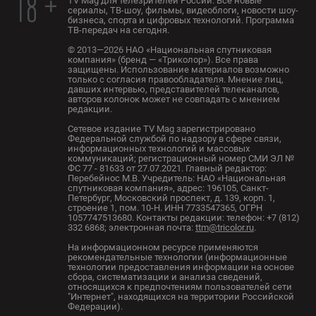
18 +
TV Mag для телезрителей России. Все новые
сериалы, ТВ-шоу, фильмы, видеоблоги, новости шоу-
бизнеса, спорта и цифровых технологий. Программа
ТВ-передач на сегодня.
© 2013—2026 НАО «Национальная спутниковая
компания» (бренд — «Триколор»). Все права
защищены. Использование материалов возможно
только с согласия правообладателя. Мнение лиц,
давших интервью, представителей телеканалов,
авторов колонок может не совпадать с мнением
редакции.
Сетевое издание TV Mag зарегистрировано
Федеральной службой по надзору в сфере связи,
информационных технологий и массовых
коммуникаций; регистрационный номер СМИ ЭЛ №
ФС 77 - 81633 от 27.07.2021. Главный редактор:
Перебейнос М.В. Учредитель: НАО «Национальная
спутниковая компания», адрес: 196105, Санкт-
Петербург, Московский проспект, д. 139, корп. 1,
строение 1, пом. 10-Н. ИНН 7733547365, ОГРН
1057747513680. Контакты редакции: телефон: +7 (812)
332 6868; электронная почта:
ttm@tricolor.ru
.
На информационном ресурсе применяются
рекомендательные технологии (информационные
технологии предоставления информации на основе
сбора, систематизации и анализа сведений,
относящихся к предпочтениям пользователей сети
"Интернет", находящихся на территории Российской
Федерации).