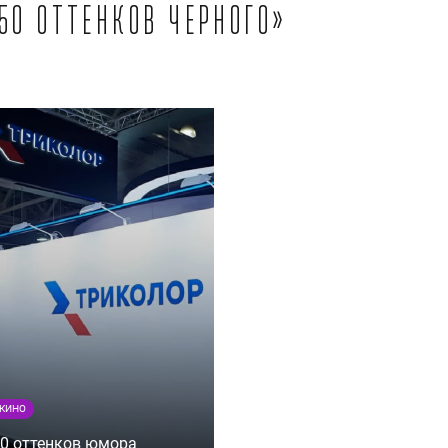
50 оттенков черного»
КИНО
0 оттенков юмора