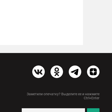
Заметили опечатку? Выделите ее и нажмите
Ctrl+Enter