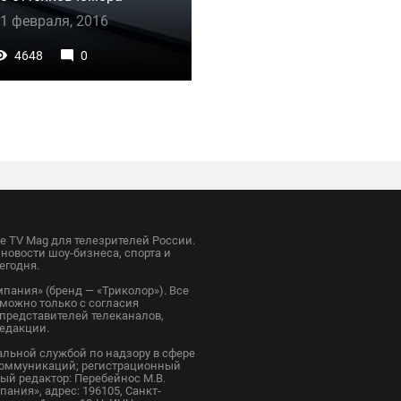
1 февраля, 2016
4648
0
 TV Mag для телезрителей России.
новости шоу-бизнеса, спорта и
егодня.
пания» (бренд — «Триколор»). Все
можно только с согласия
представителей телеканалов,
редакции.
альной службой по надзору в сфере
коммуникаций; регистрационный
ный редактор: Перебейнос М.В.
ания», адрес: 196105, Санкт-