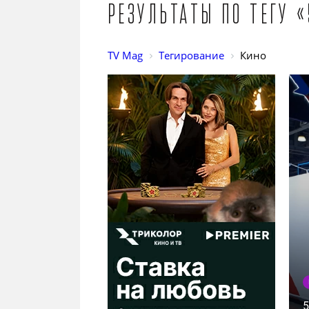
Результаты по тегу «
TV Mag
Тегирование
Кино
5