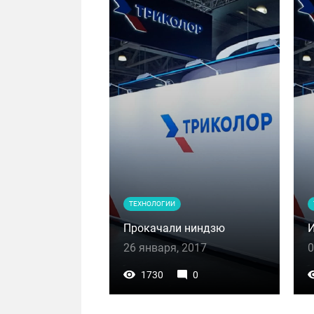
ТЕХНОЛОГИИ
Прокачали ниндзю
И
26 января, 2017
0
1730
0