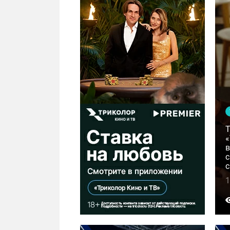
Т
«
в
с
1