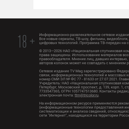
Информационно-развлекательное сетевое издание
18 +
Все новые сериалы, ТВ-шоу, фильмы, видеоблоги, 
цифровых технологий. Программа ТВ-передач на с
© 2013—2026 НАО «Национальная спутниковая ком
права защищены. Использование материалов воз
правообладателя. Мнение лиц, давших интервью, 
авторов колонок может не совпадать с мнением 
Сетевое издание TV Mag зарегистрировано Федер
связи, информационных технологий и массовых 
номер СМИ ЭЛ № ФС 77 - 81633 от 27.07.2021. Глав
Учредитель: НАО «Национальная спутниковая комп
Петербург, Московский проспект, д. 139, корп. 1, с
7733547365, ОГРН 1057747513680. Контакты редакци
электронная почта:
ttm@tricolor.ru
.
На информационном ресурсе применяются реком
(информационные технологии предоставления ин
систематизации и анализа сведений, относящихс
сети "Интернет", находящихся на территории Рос