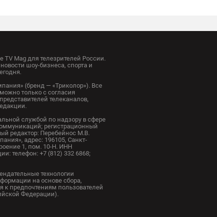
 TV Mag для телезрителей России.
новости шоу-бизнеса, спорта и
егодня.
пания» (бренд — «Триколор»). Все
можно только с согласия
представителей телеканалов,
редакции.
альной службой по надзору в сфере
коммуникаций; регистрационный
ный редактор: Перебейнос М.В.
ания», адрес: 196105, Санкт-
троение 1, пом. 10-Н. ИНН
и: телефон: +7 (812) 332 6868;
ендательные технологии
формации на основе сбора,
я к предпочтениям пользователей
сийской Федерации).