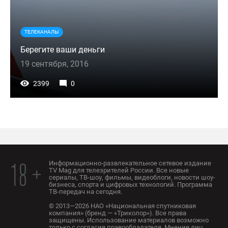
ТЕЛЕКАНАЛЫ
Берегите ваши деньги
19 сентября, 2016
2399
0
Информационно-развлекательное сетевое издание
18 +
TV Mag для телезрителей России. Все новые
сериалы, ТВ-шоу, фильмы, видеоблоги, новости шоу-
бизнеса, спорта и цифровых технологий. Программа
ТВ-передач на сегодня.
© 2013—2026 НАО «Национальная спутниковая
компания» (бренд — «Триколор»). Все права
защищены. Использование материалов возможно
только с согласия правообладателя. Мнение лиц,