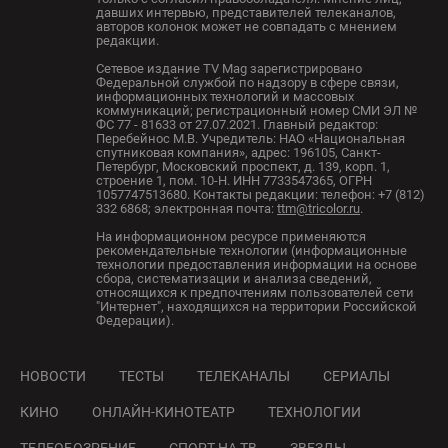
давших интервью, представителей телеканалов,
авторов колонок может не совпадать с мнением
редакции.
Сетевое издание TV Mag зарегистрировано
Федеральной службой по надзору в сфере связи,
информационных технологий и массовых
коммуникаций; регистрационный номер СМИ ЭЛ №
ФС 77 - 81633 от 27.07.2021. Главный редактор:
Перебейнос М.В. Учредитель: НАО «Национальная
спутниковая компания», адрес: 196105, Санкт-
Петербург, Московский проспект, д. 139, корп. 1,
строение 1, пом. 10-Н. ИНН 7733547365, ОГРН
1057747513680. Контакты редакции: телефон: +7 (812)
332 6868; электронная почта:
ttm@tricolor.ru
.
На информационном ресурсе применяются
рекомендательные технологии (информационные
технологии предоставления информации на основе
сбора, систематизации и анализа сведений,
относящихся к предпочтениям пользователей сети
"Интернет", находящихся на территории Российской
Федерации).
НОВОСТИ
ТЕСТЫ
ТЕЛЕКАНАЛЫ
СЕРИАЛЫ
КИНО
ОНЛАЙН-КИНОТЕАТР
ТЕХНОЛОГИИ