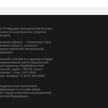
 TV Mag для телезрителей России.
новости шоу-бизнеса, спорта и
егодня.
пания» (бренд — «Триколор»). Все
можно только с согласия
представителей телеканалов,
редакции.
альной службой по надзору в сфере
коммуникаций; регистрационный
ный редактор: Перебейнос М.В.
ания», адрес: 196105, Санкт-
троение 1, пом. 10-Н. ИНН
и: телефон: +7 (812) 332 6868;
ендательные технологии
формации на основе сбора,
я к предпочтениям пользователей
сийской Федерации).