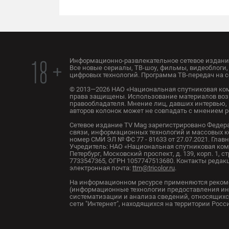
Информационно-развлекательное сетевое издание
18 +
Все новые сериалы, ТВ-шоу, фильмы, видеоблоги, 
цифровых технологий. Программа ТВ-передач на с
© 2013—2026 НАО «Национальная спутниковая ком
права защищены. Использование материалов воз
правообладателя. Мнение лиц, давших интервью, 
авторов колонок может не совпадать с мнением 
Сетевое издание TV Mag зарегистрировано Федер
связи, информационных технологий и массовых 
номер СМИ ЭЛ № ФС 77 - 81633 от 27.07.2021. Глав
Учредитель: НАО «Национальная спутниковая комп
Петербург, Московский проспект, д. 139, корп. 1, с
7733547365, ОГРН 1057747513680. Контакты редакци
электронная почта:
ttm@tricolor.ru
.
На информационном ресурсе применяются реком
(информационные технологии предоставления ин
систематизации и анализа сведений, относящихс
сети "Интернет", находящихся на территории Рос