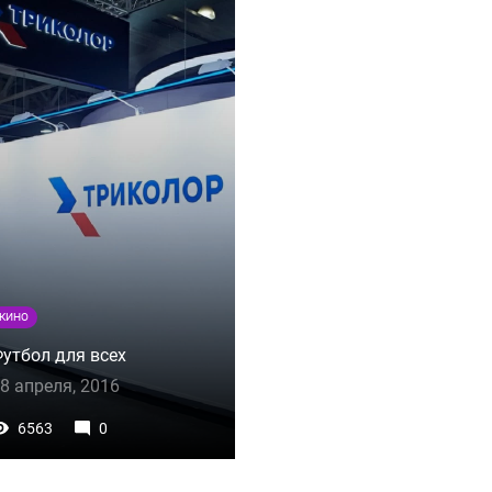
КИНО
утбол для всех
8 апреля, 2016
6563
0