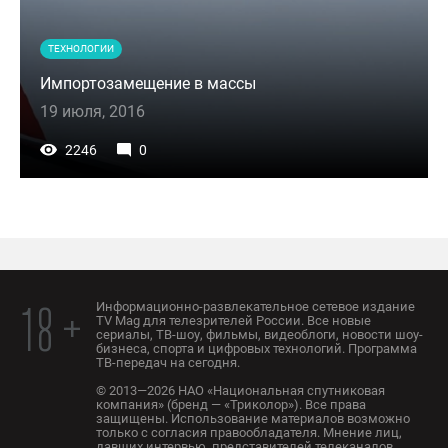
ТЕХНОЛОГИИ
Импортозамещение в массы
19 июля, 2016
2246
0
Информационно-развлекательное сетевое издание
18 +
TV Mag для телезрителей России. Все новые
сериалы, ТВ-шоу, фильмы, видеоблоги, новости шоу-
бизнеса, спорта и цифровых технологий. Программа
ТВ-передач на сегодня.
© 2013—2026 НАО «Национальная спутниковая
компания» (бренд — «Триколор»). Все права
защищены. Использование материалов возможно
только с согласия правообладателя. Мнение лиц,
давших интервью, представителей телеканалов,