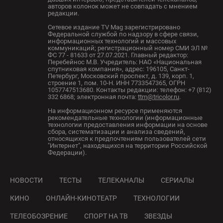
авторов колонок может не совпадать с мнением
редакции.
Сетевое издание TV Mag зарегистрировано
Федеральной службой по надзору в сфере связи,
информационных технологий и массовых
коммуникаций; регистрационный номер СМИ ЭЛ №
ФС 77 - 81633 от 27.07.2021. Главный редактор:
Перебейнос М.В. Учредитель: НАО «Национальная
спутниковая компания», адрес: 196105, Санкт-
Петербург, Московский проспект, д. 139, корп. 1,
строение 1, пом. 10-Н. ИНН 7733547365, ОГРН
1057747513680. Контакты редакции: телефон: +7 (812)
332 6868; электронная почта:
ttm@tricolor.ru
.
На информационном ресурсе применяются
рекомендательные технологии (информационные
технологии предоставления информации на основе
сбора, систематизации и анализа сведений,
относящихся к предпочтениям пользователей сети
"Интернет", находящихся на территории Российской
Федерации).
НОВОСТИ
ТЕСТЫ
ТЕЛЕКАНАЛЫ
СЕРИАЛЫ
КИНО
ОНЛАЙН-КИНОТЕАТР
ТЕХНОЛОГИИ
ТЕЛЕОБОЗРЕНИЕ
СПОРТ НА ТВ
ЗВЕЗДЫ