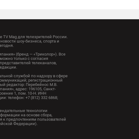
 TV Mag для телезрителей России.
новости шоу-бизнеса, спорта и
егодня.
пания» (бренд — «Триколор»). Все
можно только с согласия
представителей телеканалов,
редакции.
альной службой по надзору в сфере
коммуникаций; регистрационный
ный редактор: Перебейнос М.В.
ания», адрес: 196105, Санкт-
троение 1, пом. 10-Н. ИНН
и: телефон: +7 (812) 332 6868;
ендательные технологии
формации на основе сбора,
я к предпочтениям пользователей
сийской Федерации).