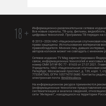
Информационно-развлекательное сетевое издание
18 +
Все новые сериалы, ТВ-шоу, фильмы, видеоблоги, 
цифровых технологий. Программа ТВ-передач на с
© 2013—2026 НАО «Национальная спутниковая ком
права защищены. Использование материалов воз
правообладателя. Мнение лиц, давших интервью, 
авторов колонок может не совпадать с мнением 
Сетевое издание TV Mag зарегистрировано Федер
связи, информационных технологий и массовых 
номер СМИ ЭЛ № ФС 77 - 81633 от 27.07.2021. Глав
Учредитель: НАО «Национальная спутниковая комп
Петербург, Московский проспект, д. 139, корп. 1, с
7733547365, ОГРН 1057747513680. Контакты редакци
электронная почта:
ttm@tricolor.ru
.
На информационном ресурсе применяются реком
(информационные технологии предоставления ин
систематизации и анализа сведений, относящихс
сети "Интернет", находящихся на территории Рос