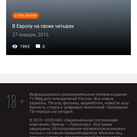
СТИЛЬ ЖИЗНИ
В Европу на своих четырех
27 января, 2016
1993
0
Информационно-развлекательное сетевое издание
18 +
TV Mag для телезрителей России. Все новые
сериалы, ТВ-шоу, фильмы, видеоблоги, новости шоу-
бизнеса, спорта и цифровых технологий. Программа
ТВ-передач на сегодня.
© 2013—2026 НАО «Национальная спутниковая
компания» (бренд — «Триколор»). Все права
защищены. Использование материалов возможно
только с согласия правообладателя. Мнение лиц,