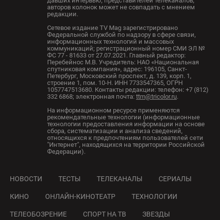
давших интервью, представителей телеканалов,
авторов колонок может не совпадать с мнением
редакции.
Сетевое издание TV Mag зарегистрировано
Федеральной службой по надзору в сфере связи,
информационных технологий и массовых
коммуникаций; регистрационный номер СМИ ЭЛ №
ФС 77 - 81633 от 27.07.2021. Главный редактор:
Перебейнос М.В. Учредитель: НАО «Национальная
спутниковая компания», адрес: 196105, Санкт-
Петербург, Московский проспект, д. 139, корп. 1,
строение 1, пом. 10-Н. ИНН 7733547365, ОГРН
1057747513680. Контакты редакции: телефон: +7 (812)
332 6868; электронная почта:
ttm@tricolor.ru
.
На информационном ресурсе применяются
рекомендательные технологии (информационные
технологии предоставления информации на основе
сбора, систематизации и анализа сведений,
относящихся к предпочтениям пользователей сети
"Интернет", находящихся на территории Российской
Федерации).
НОВОСТИ
ТЕСТЫ
ТЕЛЕКАНАЛЫ
СЕРИАЛЫ
КИНО
ОНЛАЙН-КИНОТЕАТР
ТЕХНОЛОГИИ
ТЕЛЕОБОЗРЕНИЕ
СПОРТ НА ТВ
ЗВЕЗДЫ