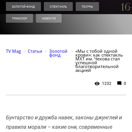
ЗОЛОТОЙ ФОНД
СПЕКТАКЛЬ
ТЕАТРЫ
ТРИКОЛОР
НОВОСТИ
TV Mag
Статьи
Золотой 
«Мы с тобой одной 
фонд
крови»: как спектакль 
МХТ им. Чехова стал 
успешной 
благотворительной 
акцией
1232
0
Бунтарство и дружба навек, законы джунглей и
правила морали – какие они, современные