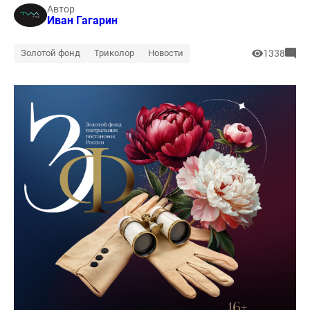
Автор
Иван Гагарин
Золотой фонд
Триколор
Новости
1338