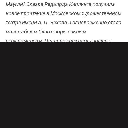
Маугли? Сказка Редьярда Киплинга получила
новое прочтение в Московском художественном
театре имени А. П. Чехова и одновременно стала
масштабным благотворительным
перформансом. Недавно спектакль вошел в
«Золотой фонд театральных постановок
России», и вскоре «Триколор» покажет его
экранизацию на своих онлайн-ресурсах, чтобы
каждый зритель России смог познакомиться с
удивительным «Поколением Маугли».
Киплинг в каменных джунглях
За основу спектакля «Поколение Маугли» взята