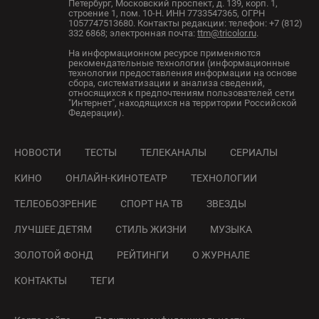
Петербург, Московский проспект, д. 139, корп. 1,
строение 1, пом. 10-Н. ИНН 7733547365, ОГРН
1057747513680. Контакты редакции: телефон: +7 (812)
332 6868; электронная почта:
ttm@tricolor.ru
.
На информационном ресурсе применяются
рекомендательные технологии (информационные
технологии предоставления информации на основе
сбора, систематизации и анализа сведений,
относящихся к предпочтениям пользователей сети
"Интернет", находящихся на территории Российской
Федерации).
НОВОСТИ
ТЕСТЫ
ТЕЛЕКАНАЛЫ
СЕРИАЛЫ
КИНО
ОНЛАЙН-КИНОТЕАТР
ТЕХНОЛОГИИ
ТЕЛЕОБОЗРЕНИЕ
СПОРТ НА ТВ
ЗВЕЗДЫ
ЛУЧШЕЕ ДЕТЯМ
СТИЛЬ ЖИЗНИ
МУЗЫКА
ЗОЛОТОЙ ФОНД
РЕЙТИНГИ
О ЖУРНАЛЕ
КОНТАКТЫ
ТЕГИ