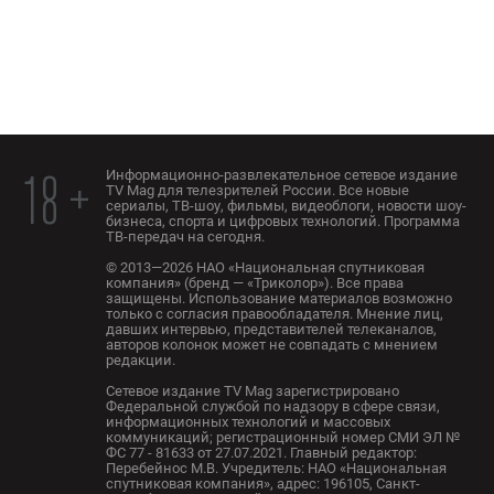
Информационно-развлекательное сетевое издание
18 +
TV Mag для телезрителей России. Все новые
сериалы, ТВ-шоу, фильмы, видеоблоги, новости шоу-
бизнеса, спорта и цифровых технологий. Программа
ТВ-передач на сегодня.
© 2013—2026 НАО «Национальная спутниковая
компания» (бренд — «Триколор»). Все права
защищены. Использование материалов возможно
только с согласия правообладателя. Мнение лиц,
давших интервью, представителей телеканалов,
авторов колонок может не совпадать с мнением
редакции.
Сетевое издание TV Mag зарегистрировано
Федеральной службой по надзору в сфере связи,
информационных технологий и массовых
коммуникаций; регистрационный номер СМИ ЭЛ №
ФС 77 - 81633 от 27.07.2021. Главный редактор:
Перебейнос М.В. Учредитель: НАО «Национальная
спутниковая компания», адрес: 196105, Санкт-