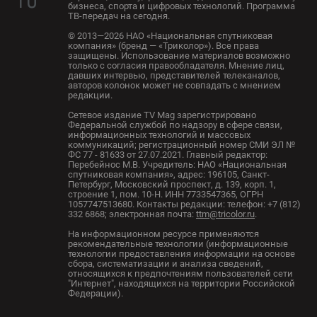
бизнеса, спорта и цифровых технологий. Программа
ТВ-передач на сегодня.
© 2013—2026 НАО «Национальная спутниковая
компания» (бренд — «Триколор»). Все права
защищены. Использование материалов возможно
только с согласия правообладателя. Мнение лиц,
давших интервью, представителей телеканалов,
авторов колонок может не совпадать с мнением
редакции.
Сетевое издание TV Mag зарегистрировано
Федеральной службой по надзору в сфере связи,
информационных технологий и массовых
коммуникаций; регистрационный номер СМИ ЭЛ №
ФС 77 - 81633 от 27.07.2021. Главный редактор:
Перебейнос М.В. Учредитель: НАО «Национальная
спутниковая компания», адрес: 196105, Санкт-
Петербург, Московский проспект, д. 139, корп. 1,
строение 1, пом. 10-Н. ИНН 7733547365, ОГРН
1057747513680. Контакты редакции: телефон: +7 (812)
332 6868; электронная почта:
ttm@tricolor.ru
.
На информационном ресурсе применяются
рекомендательные технологии (информационные
технологии предоставления информации на основе
сбора, систематизации и анализа сведений,
относящихся к предпочтениям пользователей сети
"Интернет", находящихся на территории Российской
Федерации).