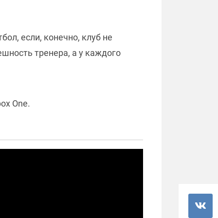
ол, если, конечно, клуб не
шность тренера, а у каждого
box One.