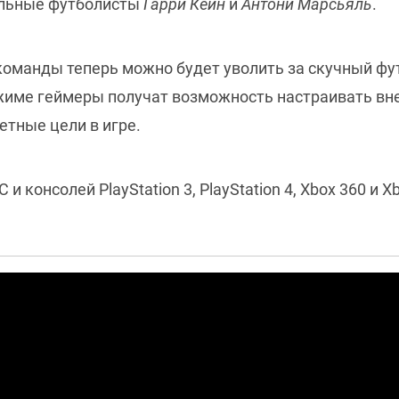
альные футболисты
Гарри Кейн
и
Антони Марсьяль
.
оманды теперь можно будет уволить за скучный футб
име геймеры получат возможность настраивать вне
етные цели в игре.
 и консолей PlayStation 3, PlayStation 4, Xbox 360 и X