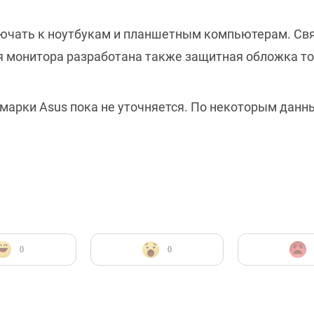
лючать к ноутбукам и планшетным компьютерам. Свя
ля монитора разработана также защитная обложка т
 марки Asus пока не уточняется. По некоторым данн
0
0