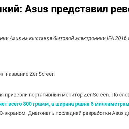
нкий: Asus представил ре
ки Asus на выставке бытовой электроники IFA 2016
ил название ZenScreen
ня привезли портативный монитор ZenScreen. По сл
яет всего 800 грамм, а ширина равна 8 миллиметра
HD-экраном. Диагональ последней разработки Asus д