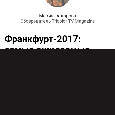
Мария Федорова
Обозреватель Tricolor TV Magazine
Франкфурт-2017:
самые ожидаемые
премьеры серийных
авто от Duster до Land
Cruiser Prado
Международный автомобильный салон во
Франкфурте открывается уже на этой неделе, 14
сентября. Журналисты, впрочем, смогут посетить