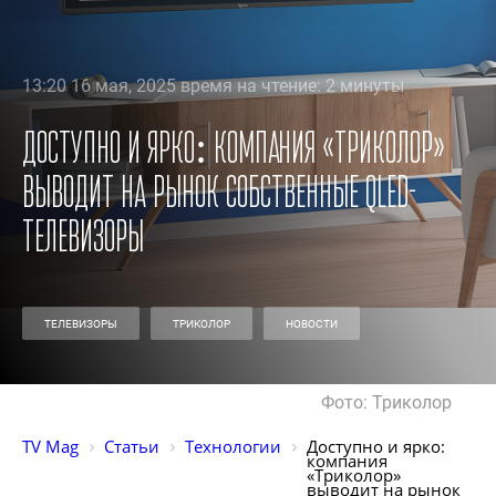
13:20 16 мая, 2025 время на чтение: 2 минуты
Доступно и ярко: компания «Триколор»
выводит на рынок собственные QLED-
телевизоры
ТЕЛЕВИЗОРЫ
ТРИКОЛОР
НОВОСТИ
Фото: Триколор
TV Mag
Статьи
Технологии
Доступно и ярко: 
компания 
«Триколор» 
выводит на рынок 