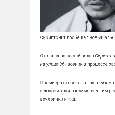
Скриптонит пообещал новый аль
О планах на новый релиз
Скрипто
на улице 36»
возник в процессе ра
Премьера второго за год альбома
исключительно коммерческим рел
вечеринки и т. д.