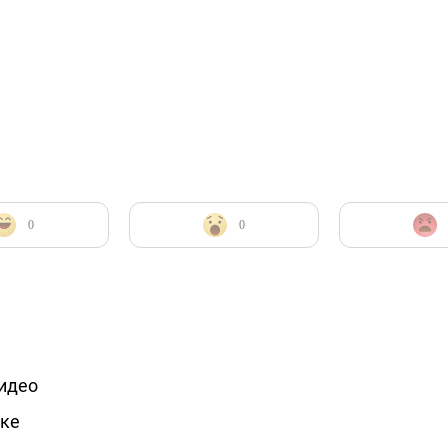
0
0
видео
ске