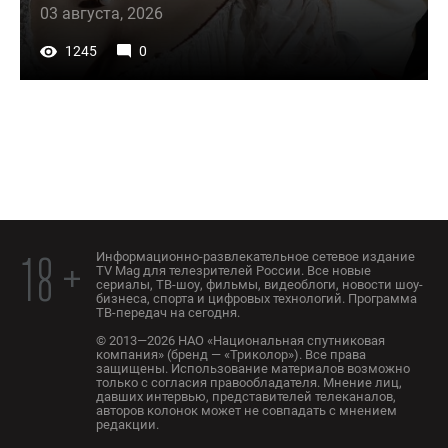
03 августа, 2026
1245
0
Информационно-развлекательное сетевое издание
18 +
TV Mag для телезрителей России. Все новые
сериалы, ТВ-шоу, фильмы, видеоблоги, новости шоу-
бизнеса, спорта и цифровых технологий. Программа
ТВ-передач на сегодня.
© 2013—2026 НАО «Национальная спутниковая
компания» (бренд — «Триколор»). Все права
защищены. Использование материалов возможно
только с согласия правообладателя. Мнение лиц,
давших интервью, представителей телеканалов,
авторов колонок может не совпадать с мнением
редакции.