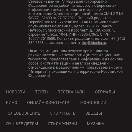
Сетевое издание TV Mag зарегистрировано
Федеральной службой по надзору в сфере связи,
информационных технологий и массовых
коммуникаций; регистрационный номер СМИ ЭЛ №
ФС 77 - 81633 от 27.07.2021. Главный редактор:
Перебейнос М.В. Учредитель: НАО «Национальная
спутниковая компания», адрес: 196105, Санкт-
Петербург, Московский проспект, д. 139, корп. 1,
строение 1, пом. 10-Н. ИНН 7733547365, ОГРН
1057747513680. Контакты редакции: телефон: +7 (812)
332 6868; электронная почта:
ttm@tricolor.ru
.
На информационном ресурсе применяются
рекомендательные технологии (информационные
технологии предоставления информации на основе
сбора, систематизации и анализа сведений,
относящихся к предпочтениям пользователей сети
"Интернет", находящихся на территории Российской
Федерации).
НОВОСТИ
ТЕСТЫ
ТЕЛЕКАНАЛЫ
СЕРИАЛЫ
КИНО
ОНЛАЙН-КИНОТЕАТР
ТЕХНОЛОГИИ
ТЕЛЕОБОЗРЕНИЕ
СПОРТ НА ТВ
ЗВЕЗДЫ
ЛУЧШЕЕ ДЕТЯМ
СТИЛЬ ЖИЗНИ
МУЗЫКА