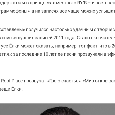
адержаться в принцессах местного R'n'B – и постепе
граммофоны», а на записях все чаще можно услышат
сставлены» получился настолько удачным с творческ
в списки лучших записей 2011 года. Стало окончатель
усе Ёлки может сказать, например, тот факт, что в 2
етия»: за последние 10 лет ее песни прозвучали в э
oof Place прозвучат «Грею счастье», «Мир открывае
вещи Ёлки.