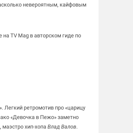
 насколько невероятным, кайфовым
е на TV Mag в авторском гиде по
. Легкий ретромотив про «царицу
нако «Девочка в Пежо» заметно
, маэстро хип-хопа
Влад Валов
.