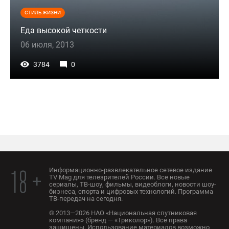
СТИЛЬ ЖИЗНИ
Еда высокой четкости
06 июля, 2013
3784
0
Информационно-развлекательное сетевое издание
18 +
TV Mag для телезрителей России. Все новые
сериалы, ТВ-шоу, фильмы, видеоблоги, новости шоу-
бизнеса, спорта и цифровых технологий. Программа
ТВ-передач на сегодня.
© 2013—2026 НАО «Национальная спутниковая
компания» (бренд — «Триколор»). Все права
защищены. Использование материалов возможно