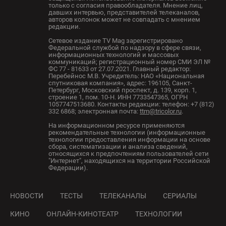
только с согласия правообладателя. Мнение лиц,
давших интервью, представителей телеканалов,
авторов колонок может не совпадать с мнением
редакции.
Сетевое издание TV Mag зарегистрировано
Федеральной службой по надзору в сфере связи,
информационных технологий и массовых
коммуникаций; регистрационный номер СМИ ЭЛ №
ФС 77 - 81633 от 27.07.2021. Главный редактор:
Перебейнос М.В. Учредитель: НАО «Национальная
спутниковая компания», адрес: 196105, Санкт-
Петербург, Московский проспект, д. 139, корп. 1,
строение 1, пом. 10-Н. ИНН 7733547365, ОГРН
1057747513680. Контакты редакции: телефон: +7 (812)
332 6868; электронная почта:
ttm@tricolor.ru
.
На информационном ресурсе применяются
рекомендательные технологии (информационные
технологии предоставления информации на основе
сбора, систематизации и анализа сведений,
относящихся к предпочтениям пользователей сети
"Интернет", находящихся на территории Российской
Федерации).
НОВОСТИ
ТЕСТЫ
ТЕЛЕКАНАЛЫ
СЕРИАЛЫ
КИНО
ОНЛАЙН-КИНОТЕАТР
ТЕХНОЛОГИИ