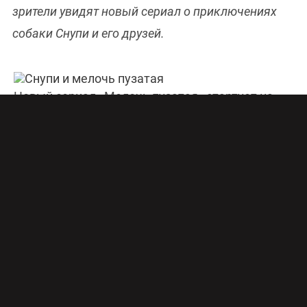
зрители увидят новый сериал о приключениях
собаки Снупи и его друзей.
Новый сериал «Мелочь пузатая» стартует на
канале Boomerang с 9 мая
Новый анимационный сериал «
Мелочь пузатая
»
будет выходить на телеканале
Boomerang
, входящем
в сеть
Cartoon Network
, ежедневно с 9 мая.
В новых эпизодах сериала «Мелочь пузатая» мы
вновь увидим знакомых героев – мальчика
Чарли
Брауна
, его собаку породы бигль
Снупи
и их друзей.