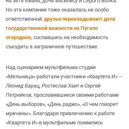
на зятя Ивана, дочь Василису и Серого Волка.
Но эта компания тоже оказалась не особо
ответственной:
друзья перекладывают дела
государственной важности на Пугало
огородное
, сославшись на необходимость
съездить в заграничное путешествие.
Над сценарием мультфильма студии
«Мельница» работали участники «
Квартета И
» –
Леонид Барац, Ростислав Хаит
и
Сергей
Петрейков
, прославившиеся своими работами
«
День выборов
», «
День радио
», «
О чем говорят
мужчины
». Благодаря привлечению к работе
«Квартета И» в мультфильме появились