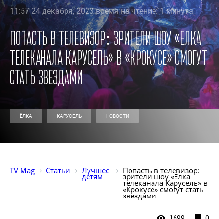
11:57 24 декабря, 2023 время на чтение: 1 минута
Попасть в телевизор: зрители шоу «Елка
телеканала Карусель» в «Крокусе» смогут
стать звездами
ЁЛКА
КАРУСЕЛЬ
НОВОСТИ
TV Mag
Статьи
Лучшее 
Попасть в телевизор: 
детям
зрители шоу «Елка 
телеканала Карусель» в 
«Крокусе» смогут стать 
звездами
1699
0