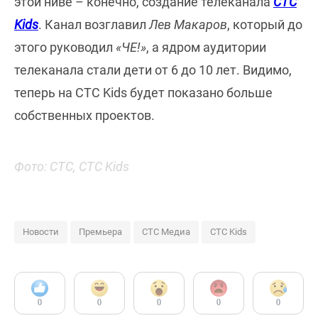
этой ниве – конечно, создание телеканала
CTC
Kids
. Канал возглавил
Лев Макаров
, который до
этого руководил
«ЧЕ!»
, а ядром аудитории
телеканала стали дети от 6 до 10 лет. Видимо,
теперь на CTC Kids будет показано больше
собственных проектов.
Фото: СТС, СТС Kids
Новости
Премьера
СТС Медиа
СТС Kids
0
0
0
0
0