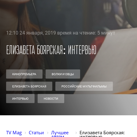
12:10 24 января, 2019 время на чтение: 5 минут
Елизавета Боярская: интервью
КИНОПРЕМЬЕРА
ВОЛКИ И ОВЦЫ
ЕЛИЗАВЕТА БОЯРСКАЯ
РОССИЙСКИЕ МУЛЬТФИЛЬМЫ
ИНТЕРВЬЮ
НОВОСТИ
TV Mag
Статьи
Лучшее 
Елизавета Боярская: 
детям
интервью