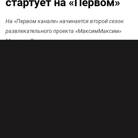
стартует на «Первом»
На «Первом канале» начинается второй сезон
развлекательного проекта «МаксимМаксим»
Максима Галкина.
Авторское шоу Максима Галкина смотрите на
«Первом канале» в вечернем эфире по
субботам
Сегодня телезрители увидят новый выпуск
юмористического проекта одного из самых
успешных комиков страны, пародиста М
аксима