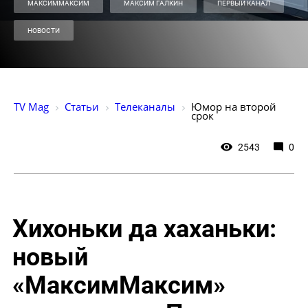
МАКСИММАКСИМ
МАКСИМ ГАЛКИН
ПЕРВЫЙ КАНАЛ
НОВОСТИ
TV Mag
Статьи
Телеканалы
Юмор на второй 
срок
2543
0
Хихоньки да хаханьки:
новый
«МаксимМаксим»