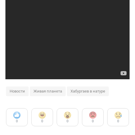
Новости
Живая планета
Хабургаев в натуре
0
0
0
0
0