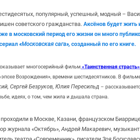
шестидесятых, популярный, успешный, модный – Вас
лишен советского гражданства.
Аксёнов будет жить и
Уже в московский период его жизни он много публик
 сериал
«Московская сага»,
созданный по его книге.
оказывает многосерийный фильм
«Таинственная страсть
»
 «эпохе Возрождения
, времени шестидесятников. В фильм
ий, Сергей Безруков, Юлия Пересильд
– рассказывает
рьбе, идеях, о том, чем жила и дышала страна.
роходили в Москве, Казани, французском Биаррице
ор журнала «Октябрь»,
Андрей Макаревич
, музыкант
тель театра «Современник», писатели
Зоя Богуславс