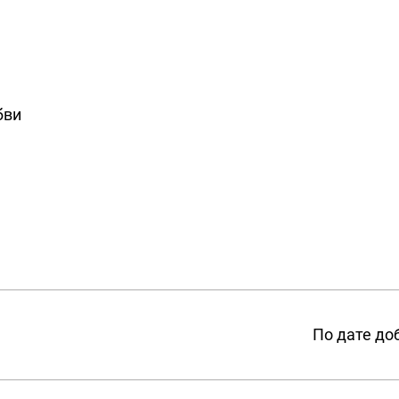
бви
По дате до