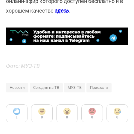
онлайн-эфир которого доступен бесплатно и в
хорошем качестве
здесь
.
Фото: МУЗ-ТВ
Новости
Сегодня на ТВ
МУЗ-ТВ
Приехали
1
0
0
0
0