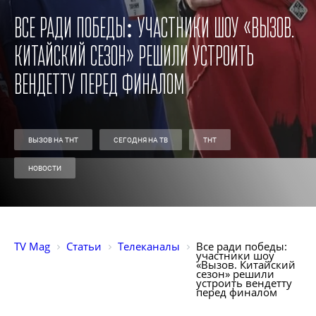
Все ради победы: участники шоу «Вызов.
Китайский сезон» решили устроить
вендетту перед финалом
ВЫЗОВ НА ТНТ
СЕГОДНЯ НА ТВ
ТНТ
НОВОСТИ
TV Mag
Статьи
Телеканалы
Все ради победы: 
участники шоу 
«Вызов. Китайский 
сезон» решили 
устроить вендетту 
перед финалом