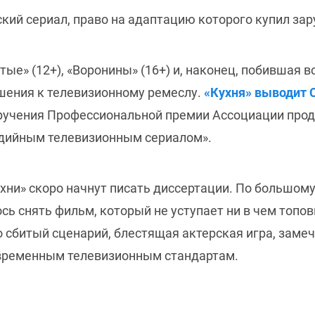
кий сериал, право на адаптацию которого купил за
е» (12+), «Воронины» (16+) и, наконец, побившая в
шения к телевизионному ремеслу.
«Кухня» выводит С
вручения Профессиональной премии Ассоциации про
дийным телевизионным сериалом».
ухни» скоро начнут писать диссертации. По большом
ось снять фильм, который не уступает ни в чем топ
 сбитый сценарий, блестящая актерская игра, заме
овременным телевизионным стандартам.