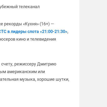
рубежный телеканал
се рекорды «Кухня» (16+) —
ТС в лидеры слота «21:00-21:30»
,
дюсеров кино и телевидения
у счету, режиссеру Дмитрию
овым американским или
чательная музыка, хорошие шутки,