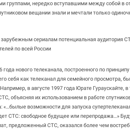
ми группами, нередко вступавшими между собой в 
путниковом вещании знали и мечтали только одиноч
 зарубежным сериалам потенциальная аудитория СТС
телей по всей России
6 года нового телеканала, построенного по принцип
о себя как телеканал для семейного просмотра, б
Например, в августе 1997 года Юрате Гураускайте, в
ТС, объясняя их использованием в работе спутников
а: «…былые возможности для запуска супертелекана
дет СТС: свободное будущее или перепродажа…» Буд
ат, предложенный СТС, оказался более чем востреб