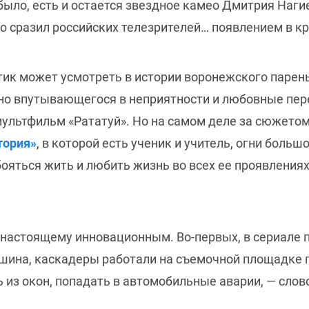
было, есть и остается звездное камео Дмитрия Наги
о сразил российских телезрителей… появлением в к
тик может усмотреть в истории воронежского парен
нно впутывающегося в неприятности и любовные пер
ультфильм «Рататуй». Но на самом деле за сюжетом
тория»
, в которой есть ученик и учитель, огни боль
 бояться жить и любить жизнь во всех ее проявлениях
о-настоящему инновационным. Во-первых, в сериале 
шина, каскадеры работали на съемочной площадке 
 из окон, попадать в автомобильные аварии, — слово