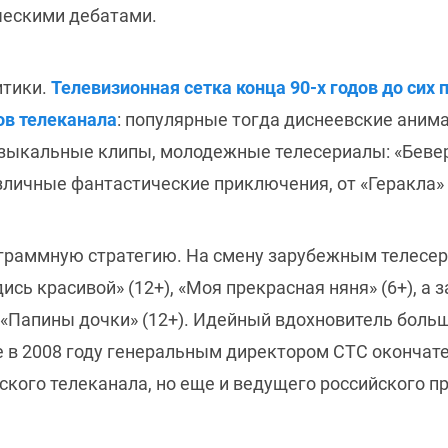
ческими дебатами.
итики.
Телевизионная сетка конца 90-х годов до сих
ов телеканала
: популярные тогда диснеевские аним
узыкальные клипы, молодежные телесериалы: «Беверл
азличные фантастические приключения, от «Геракла»
ограммную стратегию. На смену зарубежным телесе
сь красивой» (12+), «Моя прекрасная няня» (6+), а
 «Папины дочки» (12+). Идейный вдохновитель боль
е в 2008 году генеральным директором СТС окончат
ского телеканала, но еще и ведущего российского п