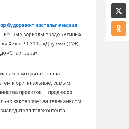
 пор будоражит ностальгические
ационные сериалы вроде «Утиных
и Хиллз 90210», «Друзья» (12+),
 до «Стартрека».
риалам приходят сначала
 затем и оригинальные, самым
шинства проектов — продюсер
ельно закрепляет за телеканалом
роизводителя телеконтента.