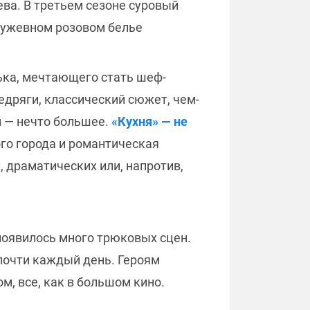
ева. В третьем сезоне суровый
ружевном розовом белье
ька, мечтающего стать шеф-
едряги, классический сюжет, чем-
 — нечто большее.
«Кухня» — не
шого города и романтическая
, драматических или, напротив,
появилось много трюковых сцен.
почти каждый день. Героям
м, все, как в большом кино.