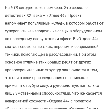
На
НТВ
сегодня тоже премьера. Это сериал о
детективах XXI века – «
Отдел 44
». Проект
напоминает популярный «
След
», в котором работают
суперопытные неподкупные спецы в оборудованном
по последнему слову техники офисе. В «Отделе 44»
хватает своих гениев, как, впрочем, и современной
техники, помогающей в расследовании. При этом
основное отличие этих бравых ребят от других
правоохранительных структур заключается в том,
что они в своих расследованиях не привыкли
применять грубую силу, а руководствуются только
лишь умственными способностями.
Что же касается
невероятной схожести «Отдела 44» с проектом
Артем
«След», то, как поведал продюсер «Отдела»