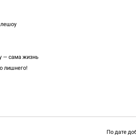
телешоу
оу — сама жизнь
о лишнего!
По дате до