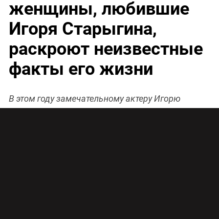
женщины, любившие
Игоря Старыгина,
раскроют неизвестные
факты его жизни
В этом году замечательному актеру Игорю
Старыгину исполнилось бы 70 лет. «Первый
канал» решил рассказать зрителям об артисте
словами его близких и друзей. В субботу, 15
октября на телеканале выйдет в эфир
документальный фильм «Пять новелл о любви»,
в котором впервые женщины, которые любили
Игоря Старыгина, раскроют неизвестные факты