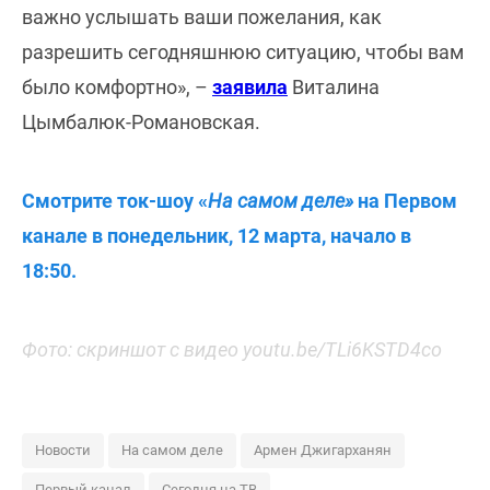
важно услышать ваши пожелания, как
разрешить сегодняшнюю ситуацию, чтобы вам
было комфортно», –
заявила
Виталина
Цымбалюк-Романовская.
Смотрите ток-шоу «
На самом деле»
на Первом
канале в понедельник, 12 марта, начало в
18:50.
Фото: скриншот с видео youtu.be/TLi6KSTD4co
Новости
На самом деле
Армен Джигарханян
Первый канал
Сегодня на ТВ