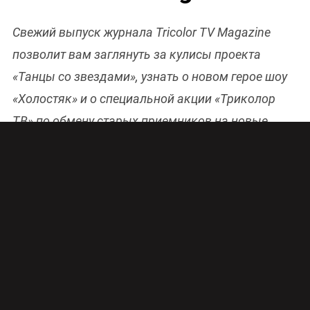
Свежий выпуск журнала Tricolor TV Magazine
позволит вам заглянуть за кулисы проекта
«Танцы со звездами», узнать о новом герое шоу
«Холостяк» и о специальной акции «Триколор
ТВ» по обмену старых приемников на новые.
Также вас ждут откровенное интервью с
вратарем «Зенита» Вячеславом Малафеевым и
репортаж с закрытой премьеры нового сериала
«Закон каменных джунглей», который 16 марта
стартует на канале ТНТ. Смотрите прямо сейчас
видеоверсию цифрового журнала и не забывайте
оформлять бесплатную подписку на Tricolor TV
Magazine!