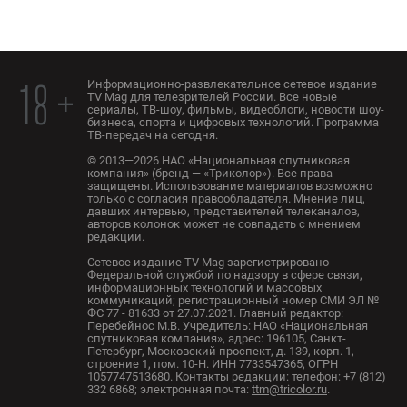
Информационно-развлекательное сетевое издание
18 +
TV Mag для телезрителей России. Все новые
сериалы, ТВ-шоу, фильмы, видеоблоги, новости шоу-
бизнеса, спорта и цифровых технологий. Программа
ТВ-передач на сегодня.
© 2013—2026 НАО «Национальная спутниковая
компания» (бренд — «Триколор»). Все права
защищены. Использование материалов возможно
только с согласия правообладателя. Мнение лиц,
давших интервью, представителей телеканалов,
авторов колонок может не совпадать с мнением
редакции.
Сетевое издание TV Mag зарегистрировано
Федеральной службой по надзору в сфере связи,
информационных технологий и массовых
коммуникаций; регистрационный номер СМИ ЭЛ №
ФС 77 - 81633 от 27.07.2021. Главный редактор:
Перебейнос М.В. Учредитель: НАО «Национальная
спутниковая компания», адрес: 196105, Санкт-
Петербург, Московский проспект, д. 139, корп. 1,
строение 1, пом. 10-Н. ИНН 7733547365, ОГРН
1057747513680. Контакты редакции: телефон: +7 (812)
332 6868; электронная почта:
ttm@tricolor.ru
.