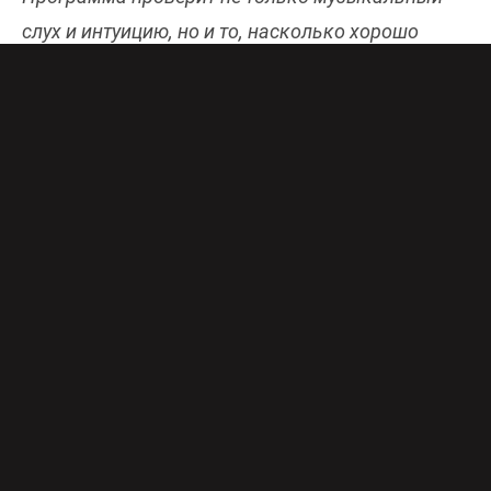
слух и интуицию, но и то, насколько хорошо
представители шоу-бизнеса знают друг друга.
Онлайн-эфир телеканала доступен бесплатно в
хорошем качестве
здесь
.
По правилам в шоу участвуют две команды, во
главе которых поющие капитаны – они и будут
запутывать своих соперников, исполняя песни
в закрытых боксах. Загвоздка в том, что в
других боксах будут их вокальные двойники.
Главная задача команды соперников – угадать,
в каком боксе находится настоящий артист.
Помогать (а иногда сбивать с толку и