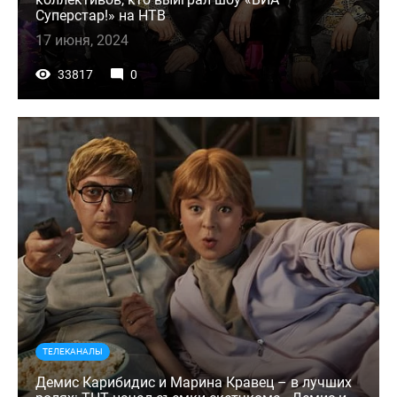
Суперстар!» на НТВ
17 июня, 2024
33817
0
ТЕЛЕКАНАЛЫ
Демис Карибидис и Марина Кравец – в лучших