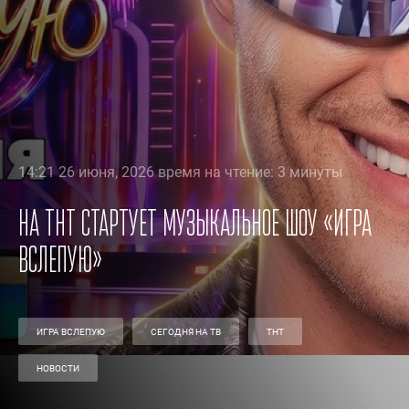
14:21 26 июня, 2026 время на чтение: 3 минуты
На ТНТ стартует музыкальное шоу «Игра
вслепую»
ИГРА ВСЛЕПУЮ
СЕГОДНЯ НА ТВ
ТНТ
НОВОСТИ