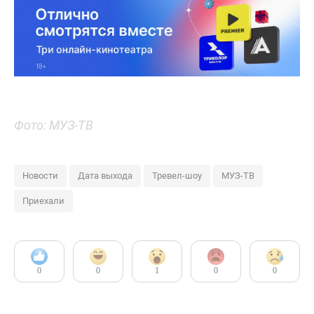
Фото: МУЗ-ТВ
Новости
Дата выхода
Тревел-шоу
МУЗ-ТВ
Приехали
0
0
1
0
0