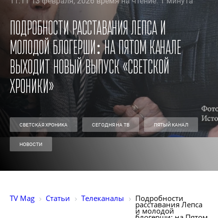
11:11 13 февраля, 2026 время на чтение: 1 минута
Подробности расставания Лепса и
молодой блогерши: на Пятом канале
выходит новый выпуск «Светской
хроники»
СВЕТСКАЯ ХРОНИКА
СЕГОДНЯ НА ТВ
ПЯТЫЙ КАНАЛ
НОВОСТИ
TV Mag
Статьи
Телеканалы
Подробности 
расставания Лепса 
и молодой 
блогерши: на Пятом 