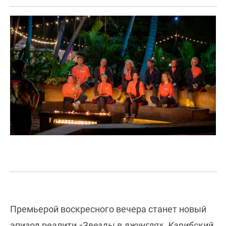
Премьерой воскресного вечера станет новый
эпизод реалити «З
везды в джунглях. Карибский