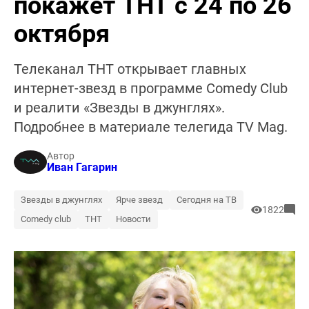
покажет ТНТ с 24 по 26
октября
Телеканал ТНТ открывает главных
интернет-звезд в программе Comedy Club
и реалити «Звезды в джунглях».
Подробнее в материале телегида TV Mag.
Автор
Иван Гагарин
Звезды в джунглях
Ярче звезд
Сегодня на ТВ
1822
Comedy club
ТНТ
Новости