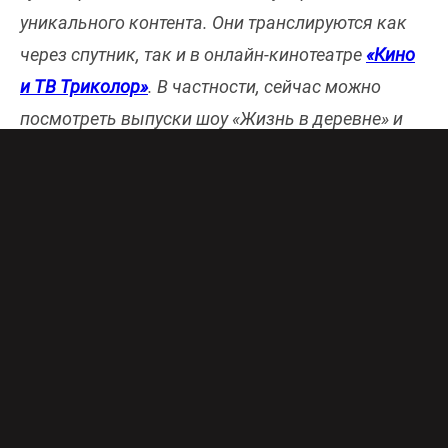
уникального контента. Они транслируются как
через спутник, так и в онлайн-кинотеатре
«Кино
и ТВ Триколор»
. В частности, сейчас можно
посмотреть выпуски шоу «Жизнь в деревне» и
«Авиакатастрофы» от популярных блогеров.
Читайте подробности в телегиде TV Mag.
ЖИЗНЬ В ДЕРЕВНЕ
Зал «Триколор»
«Жизнь в деревне» – это атмосферный
видеодневник блогеров Германа и Ксении
Стыровых, променявших мегаполис на жизнь в