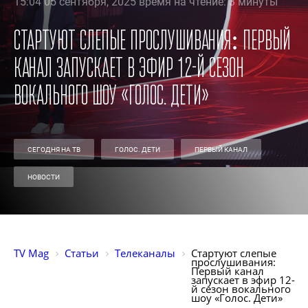
15:04 05 сентября, 2025 время на чтение: 3 минуты
Стартуют слепые прослушивания: Первый
канал запускает в эфир 12-й сезон
вокального шоу «Голос. Дети»
СЕГОДНЯ НА ТВ
ГОЛОС. ДЕТИ
ПЕРВЫЙ КАНАЛ
НОВОСТИ
TV Mag
Статьи
Телеканалы
Стартуют слепые 
прослушивания: 
Первый канал 
запускает в эфир 12-
й сезон вокального 
шоу «Голос. Дети»