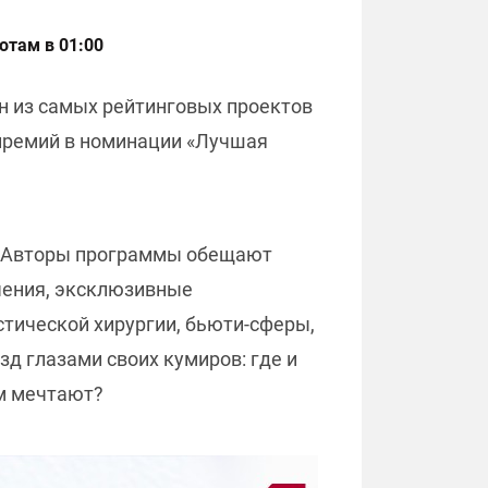
отам в 01:00
н из самых рейтинговых проектов
 премий в номинации «Лучшая
са. Авторы программы обещают
чения, эксклюзивные
стической хирургии, бьюти-сферы,
д глазами своих кумиров: где и
ем мечтают?