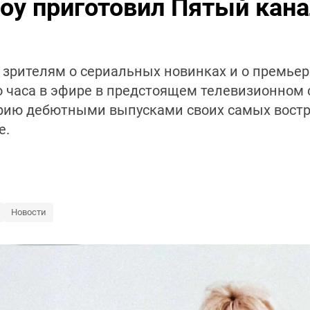
оу приготовил Пятый кана
м зрителям о сериальных новинках и о премь
о часа в эфире в предстоящем телевизионном 
орию дебютными выпусками своих самых вост
е.
Новости